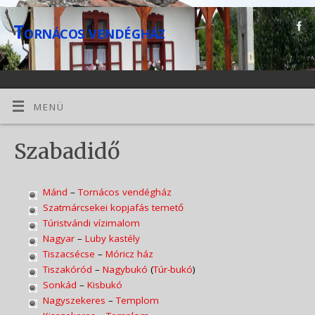
Tornácos vendégház
MENÜ
Szabadidő
Mánd
–
Tornácos vendégház
Szatmárcsekei kopjafás temető
Túristvándi vízimalom
Nagyar
–
Luby kastély
Tiszacsécse
–
Móricz ház
Tiszakóród
–
Nagybukó
(
Túr-bukó
)
Sonkád
–
Kisbukó
Nagyszekeres
–
Templom