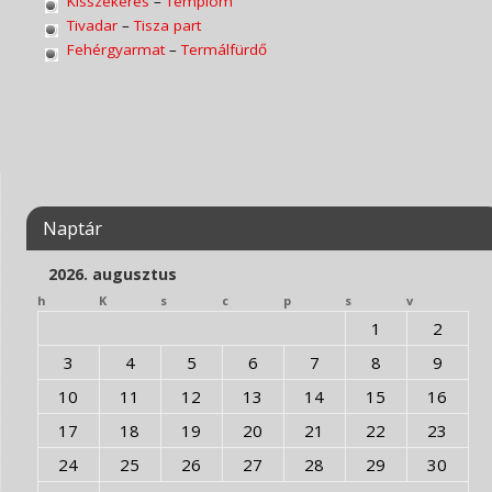
Kisszekeres
–
Templom
Tivadar
–
Tisza part
Fehérgyarmat
–
Termálfürdő
Naptár
2026. augusztus
h
K
s
c
p
s
v
1
2
3
4
5
6
7
8
9
10
11
12
13
14
15
16
17
18
19
20
21
22
23
24
25
26
27
28
29
30