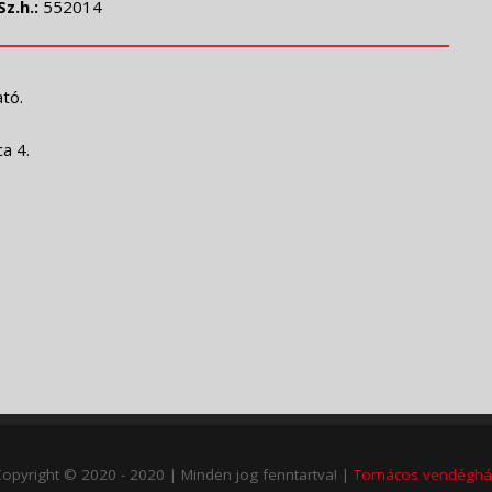
Sz.h.:
552014
tó.
a 4.
opyright © 2020 - 2020 | Minden jog fenntartva! |
Tornácos vendéghá