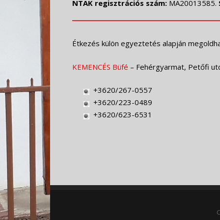
NTAK regisztrációs szám:
MA20013585.
Étkezés külön egyeztetés alapján megoldha
KEMENCÉS Büfé
– Fehérgyarmat, Petőfi utc
+3620/267-0557
+3620/223-0489
+3620/623-6531
C