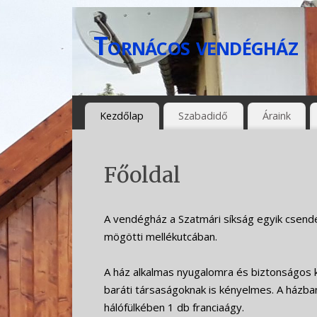
Tornácos vendégház
Kezdőlap
Szabadidő
Áraink
Főoldal
A vendégház a Szatmári síkság egyik csende
mögötti mellékutcában.
A ház alkalmas nyugalomra és biztonságos 
baráti társaságoknak is kényelmes. A házban
hálófülkében 1 db franciaágy.