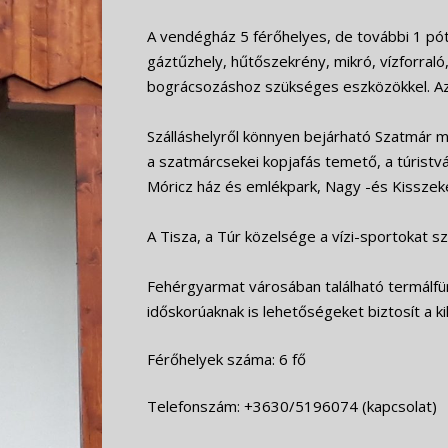
A vendégház 5 férőhelyes, de további 1 pótá
gáztűzhely, hűtőszekrény, mikró, vízforraló
bográcsozáshoz szükséges eszközökkel. Az 
Szálláshelyről könnyen bejárható Szatmár 
a szatmárcsekei kopjafás temető, a túristvá
Móricz ház és emlékpark, Nagy -és Kisszek
A Tisza, a Túr közelsége a vízi-sportokat 
Fehérgyarmat városában található termálf
időskorúaknak is lehetőségeket biztosít a k
Férőhelyek száma: 6 fő
Telefonszám: +3630/5196074 (kapcsolat)