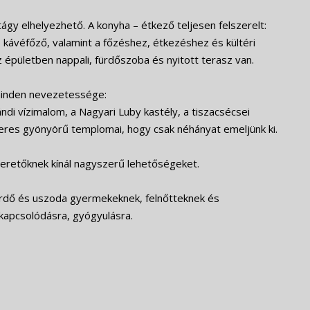
gy elhelyezhető. A konyha – étkező teljesen felszerelt:
, kávéfőző, valamint a főzéshez, étkezéshez és kültéri
épületben nappali, fürdőszoba és nyitott terasz van.
minden nevezetessége:
ndi vízimalom, a Nagyari Luby kastély, a tiszacsécsei
eres gyönyörű templomai, hogy csak néhányat emeljünk ki.
szeretőknek kínál nagyszerű lehetőségeket.
ürdő és uszoda gyermekeknek, felnőtteknek és
ikapcsolódásra, gyógyulásra.