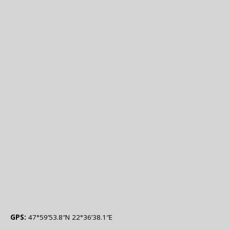
GPS:
47°59’53.8″N 22°36’38.1″E