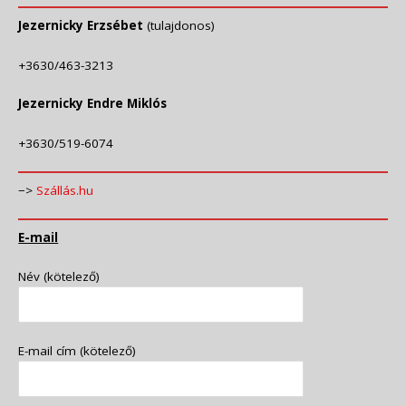
Jezernicky Erzsébet
(tulajdonos)
+3630/463-3213
Jezernicky Endre Miklós
+3630/519-6074
−>
Szállás.hu
E-mail
Név (kötelező)
E-mail cím (kötelező)